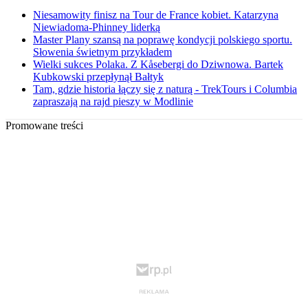
Niesamowity finisz na Tour de France kobiet. Katarzyna
Niewiadoma-Phinney liderką
Master Plany szansą na poprawę kondycji polskiego sportu.
Słowenia świetnym przykładem
Wielki sukces Polaka. Z Kåsebergi do Dziwnowa. Bartek
Kubkowski przepłynął Bałtyk
Tam, gdzie historia łączy się z naturą - TrekTours i Columbia
zapraszają na rajd pieszy w Modlinie
Promowane treści