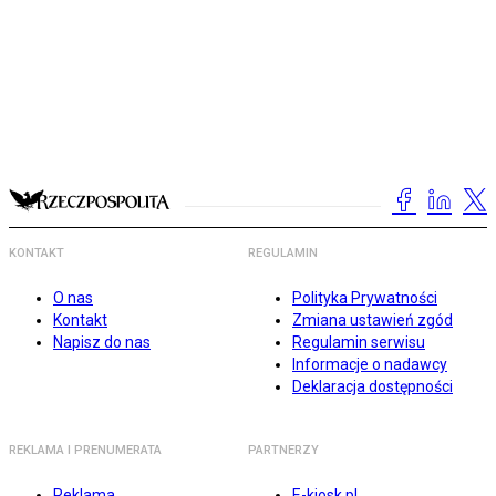
KONTAKT
REGULAMIN
O nas
Polityka Prywatności
Kontakt
Zmiana ustawień zgód
Napisz do nas
Regulamin serwisu
Informacje o nadawcy
Deklaracja dostępności
REKLAMA I PRENUMERATA
PARTNERZY
Reklama
E-kiosk.pl