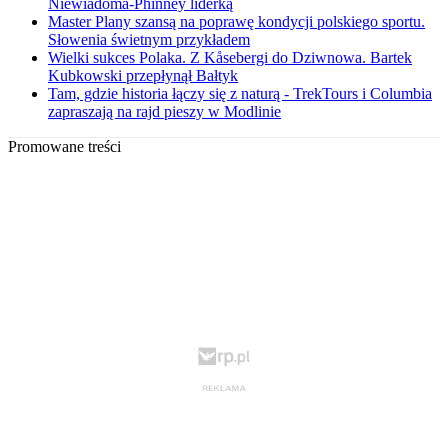
Niewiadoma-Phinney liderką
Master Plany szansą na poprawę kondycji polskiego sportu.
Słowenia świetnym przykładem
Wielki sukces Polaka. Z Kåsebergi do Dziwnowa. Bartek
Kubkowski przepłynął Bałtyk
Tam, gdzie historia łączy się z naturą - TrekTours i Columbia
zapraszają na rajd pieszy w Modlinie
Promowane treści