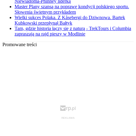
Niewiadoma-Phinney liderką
Master Plany szansą na poprawę kondycji polskiego sportu.
Słowenia świetnym przykładem
Wielki sukces Polaka. Z Kåsebergi do Dziwnowa. Bartek
Kubkowski przepłynął Bałtyk
Tam, gdzie historia łączy się z naturą - TrekTours i Columbia
zapraszają na rajd pieszy w Modlinie
Promowane treści