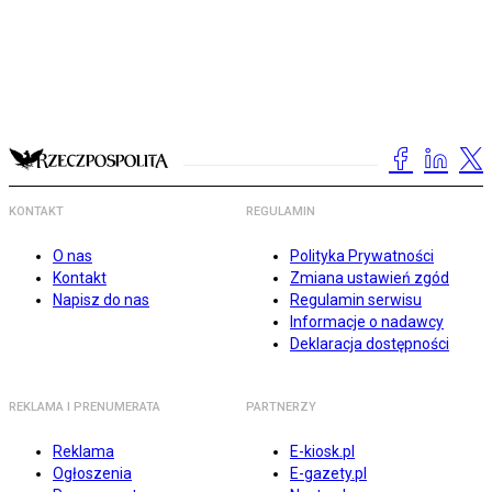
KONTAKT
REGULAMIN
O nas
Polityka Prywatności
Kontakt
Zmiana ustawień zgód
Napisz do nas
Regulamin serwisu
Informacje o nadawcy
Deklaracja dostępności
REKLAMA I PRENUMERATA
PARTNERZY
Reklama
E-kiosk.pl
Ogłoszenia
E-gazety.pl