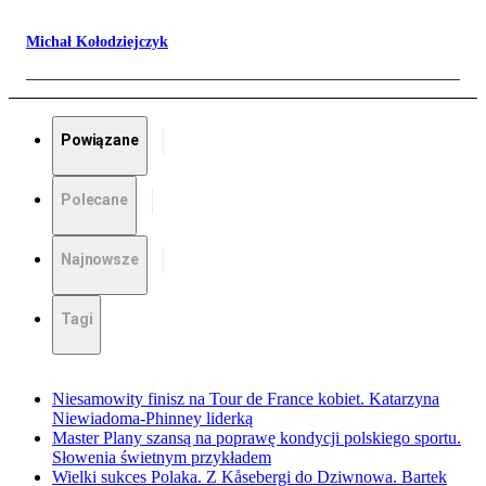
Michał Kołodziejczyk
Powiązane
Polecane
Najnowsze
Tagi
Niesamowity finisz na Tour de France kobiet. Katarzyna
Niewiadoma-Phinney liderką
Master Plany szansą na poprawę kondycji polskiego sportu.
Słowenia świetnym przykładem
Wielki sukces Polaka. Z Kåsebergi do Dziwnowa. Bartek