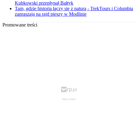
Kubkowski przepłynął Bałtyk
Tam, gdzie historia łączy się z naturą - TrekTours i Columbia
zapraszają na rajd pieszy w Modlinie
Promowane treści