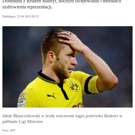
Dortmund z Realem Madryt, nocnym świętowaniu i metodach
uzdrowienia reprezentacji.
Publikacja:
22.04.2013 00:25
Jakub Błaszczykowski w środę wieczorem zagra przeciwko Realowi w
półfinale Ligi Mistrzów
Foto: AFP