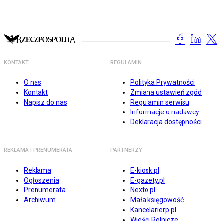
KONTAKT
REGULAMIN
O nas
Polityka Prywatności
Kontakt
Zmiana ustawień zgód
Napisz do nas
Regulamin serwisu
Informacje o nadawcy
Deklaracja dostępności
REKLAMA I PRENUMERATA
PARTNERZY
Reklama
E-kiosk.pl
Ogłoszenia
E-gazety.pl
Prenumerata
Nexto.pl
Archiwum
Mała księgowość
Kancelarierp.pl
Wieści Rolnicze