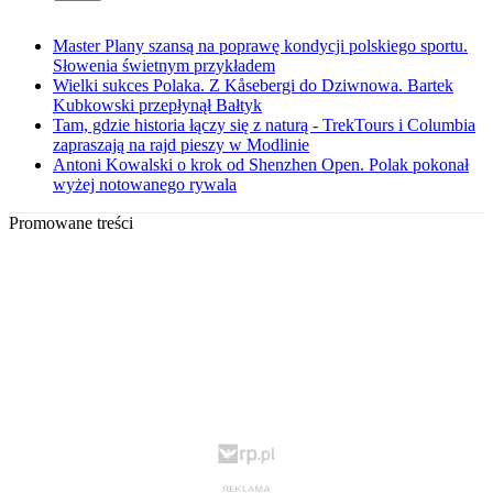
Master Plany szansą na poprawę kondycji polskiego sportu.
Słowenia świetnym przykładem
Wielki sukces Polaka. Z Kåsebergi do Dziwnowa. Bartek
Kubkowski przepłynął Bałtyk
Tam, gdzie historia łączy się z naturą - TrekTours i Columbia
zapraszają na rajd pieszy w Modlinie
Antoni Kowalski o krok od Shenzhen Open. Polak pokonał
wyżej notowanego rywala
Promowane treści