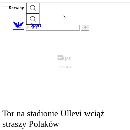
Serwisy
S
port
Tor na stadionie Ullevi wciąż
straszy Polaków