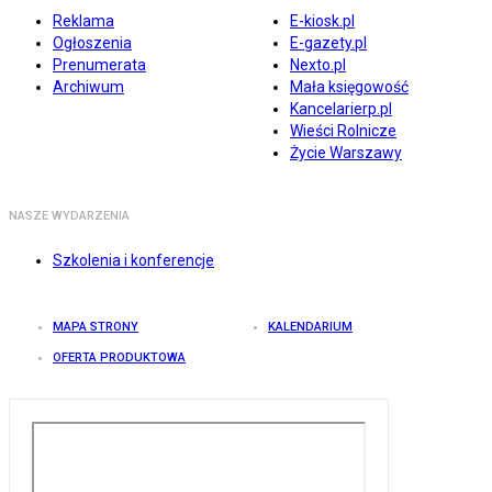
Reklama
E-kiosk.pl
Ogłoszenia
E-gazety.pl
Prenumerata
Nexto.pl
Archiwum
Mała księgowość
Kancelarierp.pl
Wieści Rolnicze
Życie Warszawy
NASZE WYDARZENIA
Szkolenia i konferencje
MAPA STRONY
KALENDARIUM
OFERTA PRODUKTOWA