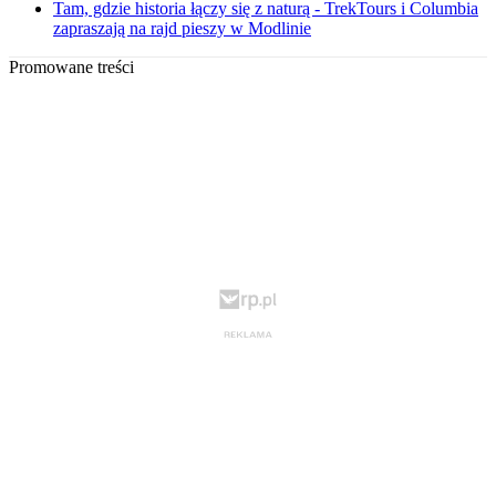
Tam, gdzie historia łączy się z naturą - TrekTours i Columbia
zapraszają na rajd pieszy w Modlinie
Promowane treści