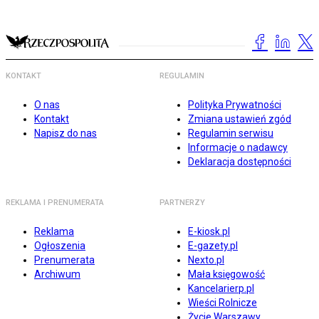
KONTAKT
REGULAMIN
O nas
Polityka Prywatności
Kontakt
Zmiana ustawień zgód
Napisz do nas
Regulamin serwisu
Informacje o nadawcy
Deklaracja dostępności
REKLAMA I PRENUMERATA
PARTNERZY
Reklama
E-kiosk.pl
Ogłoszenia
E-gazety.pl
Prenumerata
Nexto.pl
Archiwum
Mała księgowość
Kancelarierp.pl
Wieści Rolnicze
Życie Warszawy