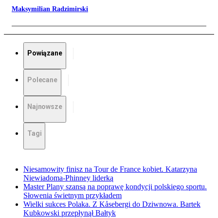
Maksymilian Radzimirski
Powiązane
Polecane
Najnowsze
Tagi
Niesamowity finisz na Tour de France kobiet. Katarzyna
Niewiadoma-Phinney liderką
Master Plany szansą na poprawę kondycji polskiego sportu.
Słowenia świetnym przykładem
Wielki sukces Polaka. Z Kåsebergi do Dziwnowa. Bartek
Kubkowski przepłynął Bałtyk