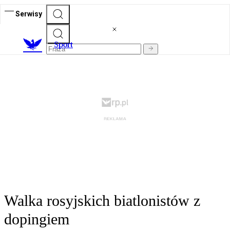
Serwisy
S
port
Walka rosyjskich biatlonistów z
dopingiem