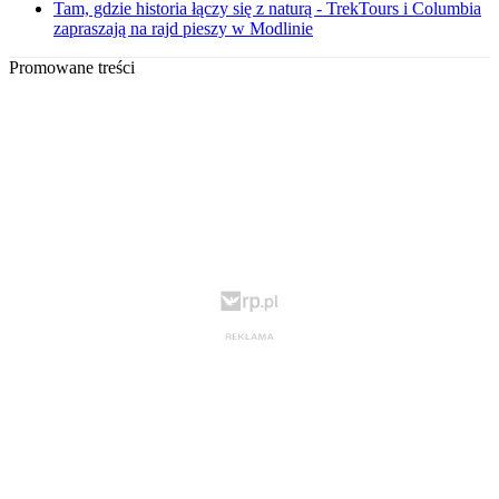
Tam, gdzie historia łączy się z naturą - TrekTours i Columbia
zapraszają na rajd pieszy w Modlinie
Promowane treści