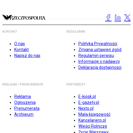
KONTAKT
REGULAMIN
O nas
Polityka Prywatności
Kontakt
Zmiana ustawień zgód
Napisz do nas
Regulamin serwisu
Informacje o nadawcy
Deklaracja dostępności
REKLAMA I PRENUMERATA
PARTNERZY
Reklama
E-kiosk.pl
Ogłoszenia
E-gazety.pl
Prenumerata
Nexto.pl
Archiwum
Mała księgowość
Kancelarierp.pl
Wieści Rolnicze
Życie Warszawy