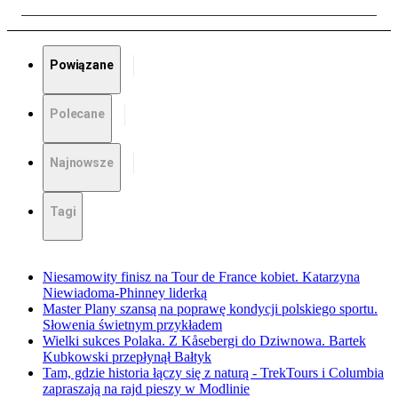
Powiązane
Polecane
Najnowsze
Tagi
Niesamowity finisz na Tour de France kobiet. Katarzyna
Niewiadoma-Phinney liderką
Master Plany szansą na poprawę kondycji polskiego sportu.
Słowenia świetnym przykładem
Wielki sukces Polaka. Z Kåsebergi do Dziwnowa. Bartek
Kubkowski przepłynął Bałtyk
Tam, gdzie historia łączy się z naturą - TrekTours i Columbia
zapraszają na rajd pieszy w Modlinie