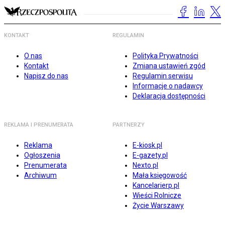
KONTAKT
REGULAMIN
O nas
Polityka Prywatności
Kontakt
Zmiana ustawień zgód
Napisz do nas
Regulamin serwisu
Informacje o nadawcy
Deklaracja dostępności
REKLAMA I PRENUMERATA
PARTNERZY
Reklama
E-kiosk.pl
Ogłoszenia
E-gazety.pl
Prenumerata
Nexto.pl
Archiwum
Mała księgowość
Kancelarierp.pl
Wieści Rolnicze
Życie Warszawy