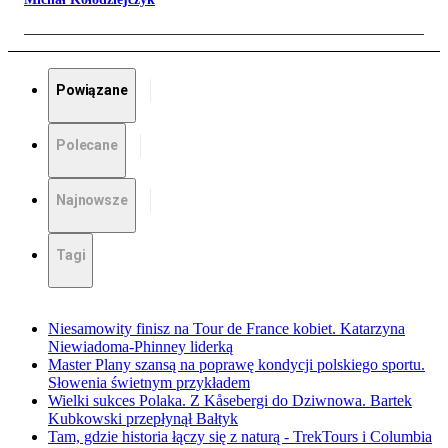
Powiązane
Polecane
Najnowsze
Tagi
Niesamowity finisz na Tour de France kobiet. Katarzyna
Niewiadoma-Phinney liderką
Master Plany szansą na poprawę kondycji polskiego sportu.
Słowenia świetnym przykładem
Wielki sukces Polaka. Z Kåsebergi do Dziwnowa. Bartek
Kubkowski przepłynął Bałtyk
Tam, gdzie historia łączy się z naturą - TrekTours i Columbia