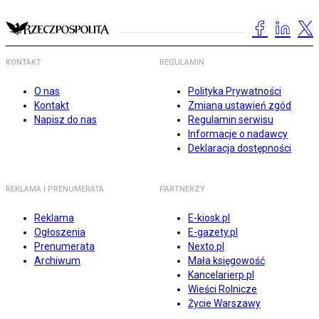
KONTAKT
REGULAMIN
O nas
Polityka Prywatności
Kontakt
Zmiana ustawień zgód
Napisz do nas
Regulamin serwisu
Informacje o nadawcy
Deklaracja dostępności
REKLAMA I PRENUMERATA
PARTNERZY
Reklama
E-kiosk.pl
Ogłoszenia
E-gazety.pl
Prenumerata
Nexto.pl
Archiwum
Mała księgowość
Kancelarierp.pl
Wieści Rolnicze
Życie Warszawy