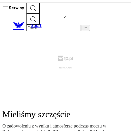
Serwisy
S
port
Mieliśmy szczęście
O zadowoleniu z wyniku i atmosferze podczas meczu w