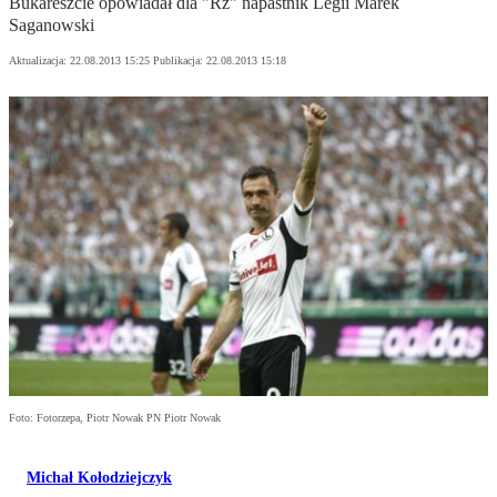
Bukareszcie opowiadał dla "Rz" napastnik Legii Marek
Saganowski
Aktualizacja:
22.08.2013 15:25
Publikacja:
22.08.2013 15:18
Foto: Fotorzepa, Piotr Nowak PN Piotr Nowak
Michał Kołodziejczyk