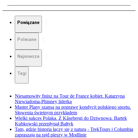
Powiązane
Polecane
Najnowsze
Tagi
Niesamowity finisz na Tour de France kobiet. Katarzyna
Niewiadoma-Phinney liderką
Master Plany szansą na poprawę kondycji polskiego sportu.
Słowenia świetnym przykładem
Wielki sukces Polaka. Z Kåsebergi do Dziwnowa. Bartek
Kubkowski przepłynął Bałtyk
Tam, gdzie historia łączy się z naturą - TrekTours i Columbia
zapraszają na rajd pieszy w Modlinie