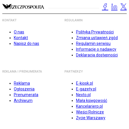
KONTAKT
REGULAMIN
O nas
Polityka Prywatności
Kontakt
Zmiana ustawień zgód
Napisz do nas
Regulamin serwisu
Informacje o nadawcy
Deklaracja dostępności
REKLAMA I PRENUMERATA
PARTNERZY
Reklama
E-kiosk.pl
Ogłoszenia
E-gazety.pl
Prenumerata
Nexto.pl
Archiwum
Mała księgowość
Kancelarierp.pl
Wieści Rolnicze
Życie Warszawy