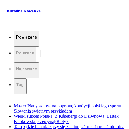
Karolina Kowalska
Powiązane
Polecane
Najnowsze
Tagi
Master Plany szansą na poprawę kondycji polskiego sportu.
Słowenia świetnym przykładem
Wielki sukces Polaka. Z Kåsebergi do Dziwnowa. Bartek
Kubkowski przepłynął Bałtyk
Tam, gdzie historia łączy się z naturą - TrekTours i Columbia