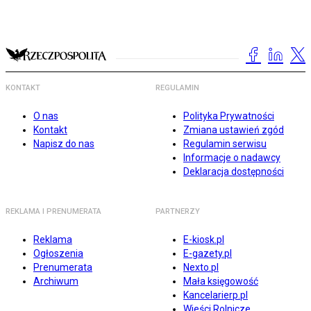
KONTAKT
REGULAMIN
O nas
Polityka Prywatności
Kontakt
Zmiana ustawień zgód
Napisz do nas
Regulamin serwisu
Informacje o nadawcy
Deklaracja dostępności
REKLAMA I PRENUMERATA
PARTNERZY
Reklama
E-kiosk.pl
Ogłoszenia
E-gazety.pl
Prenumerata
Nexto.pl
Archiwum
Mała księgowość
Kancelarierp.pl
Wieści Rolnicze