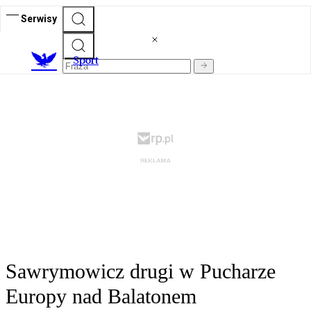
Serwisy
S
port
Sawrymowicz drugi w Pucharze
Europy nad Balatonem