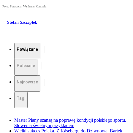
Foto: Fotorzepa, Waldemar Kompała
Stefan Szczepłek
Powiązane
Polecane
Najnowsze
Tagi
Master Plany szansą na poprawę kondycji polskiego sportu.
Słowenia świetnym przykładem
Wielki sukces Polaka. Z Kåsebergi do Dziwnowa. Bartek