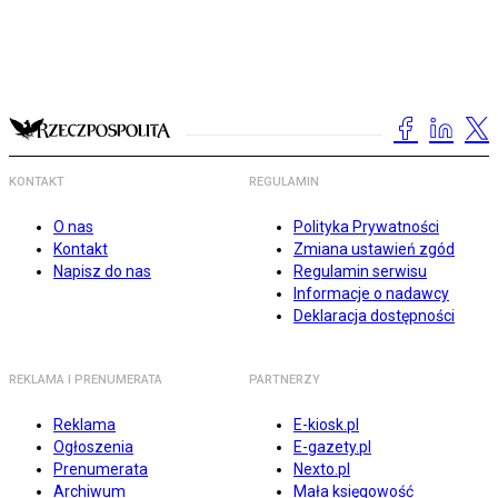
KONTAKT
REGULAMIN
O nas
Polityka Prywatności
Kontakt
Zmiana ustawień zgód
Napisz do nas
Regulamin serwisu
Informacje o nadawcy
Deklaracja dostępności
REKLAMA I PRENUMERATA
PARTNERZY
Reklama
E-kiosk.pl
Ogłoszenia
E-gazety.pl
Prenumerata
Nexto.pl
Archiwum
Mała księgowość