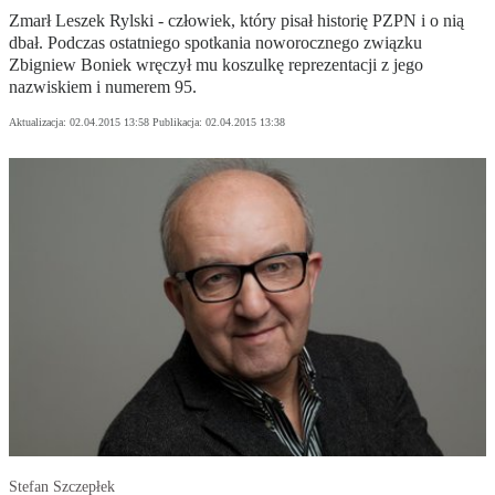
Zmarł Leszek Rylski - człowiek, który pisał historię PZPN i o nią
dbał. Podczas ostatniego spotkania noworocznego związku
Zbigniew Boniek wręczył mu koszulkę reprezentacji z jego
nazwiskiem i numerem 95.
Aktualizacja:
02.04.2015 13:58
Publikacja:
02.04.2015 13:38
Stefan Szczepłek