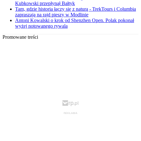
Kubkowski przepłynął Bałtyk
Tam, gdzie historia łączy się z naturą - TrekTours i Columbia
zapraszają na rajd pieszy w Modlinie
Antoni Kowalski o krok od Shenzhen Open. Polak pokonał
wyżej notowanego rywala
Promowane treści