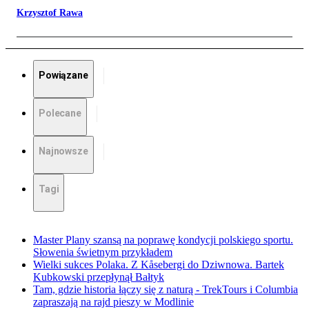
Krzysztof Rawa
Powiązane
Polecane
Najnowsze
Tagi
Master Plany szansą na poprawę kondycji polskiego sportu.
Słowenia świetnym przykładem
Wielki sukces Polaka. Z Kåsebergi do Dziwnowa. Bartek
Kubkowski przepłynął Bałtyk
Tam, gdzie historia łączy się z naturą - TrekTours i Columbia
zapraszają na rajd pieszy w Modlinie