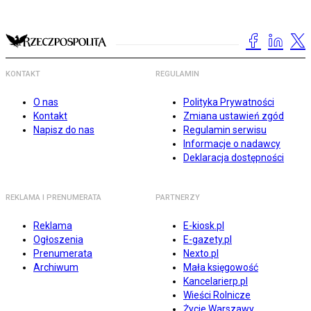
KONTAKT
REGULAMIN
O nas
Polityka Prywatności
Kontakt
Zmiana ustawień zgód
Napisz do nas
Regulamin serwisu
Informacje o nadawcy
Deklaracja dostępności
REKLAMA I PRENUMERATA
PARTNERZY
Reklama
E-kiosk.pl
Ogłoszenia
E-gazety.pl
Prenumerata
Nexto.pl
Archiwum
Mała księgowość
Kancelarierp.pl
Wieści Rolnicze
Życie Warszawy