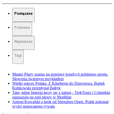
Powiązane
Polecane
Najnowsze
Tagi
Master Plany szansą na poprawę kondycji polskiego sportu.
Słowenia świetnym przykładem
Wielki sukces Polaka. Z Kåsebergi do Dziwnowa. Bartek
Kubkowski przepłynął Bałtyk
Tam, gdzie historia łączy się z naturą - TrekTours i Columbia
zapraszają na rajd pieszy w Modlinie
Antoni Kowalski o krok od Shenzhen Open. Polak pokonał
wyżej notowanego rywala