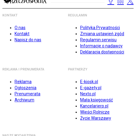
KONTAKT
REGULAMIN
O nas
Polityka Prywatności
Kontakt
Zmiana ustawień zgód
Napisz do nas
Regulamin serwisu
Informacje o nadawcy
Deklaracja dostępności
REKLAMA I PRENUMERATA
PARTNERZY
Reklama
E-kiosk.pl
Ogłoszenia
E-gazety.pl
Prenumerata
Nexto.pl
Archiwum
Mała księgowość
Kancelarierp.pl
Wieści Rolnicze
Życie Warszawy
NASZE WYDARZENIA