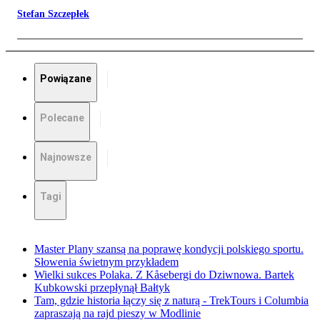
Stefan Szczepłek
Powiązane
Polecane
Najnowsze
Tagi
Master Plany szansą na poprawę kondycji polskiego sportu.
Słowenia świetnym przykładem
Wielki sukces Polaka. Z Kåsebergi do Dziwnowa. Bartek
Kubkowski przepłynął Bałtyk
Tam, gdzie historia łączy się z naturą - TrekTours i Columbia
zapraszają na rajd pieszy w Modlinie