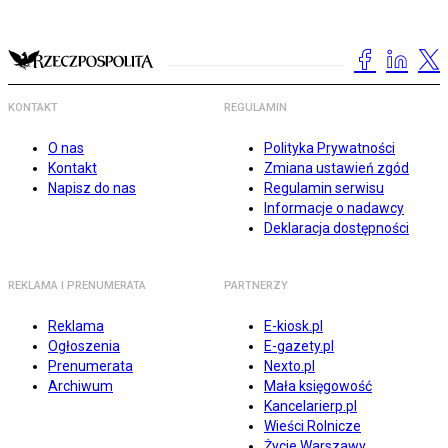
KONTAKT
REGULAMIN
O nas
Polityka Prywatności
Kontakt
Zmiana ustawień zgód
Napisz do nas
Regulamin serwisu
Informacje o nadawcy
Deklaracja dostępności
REKLAMA I PRENUMERATA
PARTNERZY
Reklama
E-kiosk.pl
Ogłoszenia
E-gazety.pl
Prenumerata
Nexto.pl
Archiwum
Mała księgowość
Kancelarierp.pl
Wieści Rolnicze
Życie Warszawy