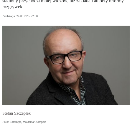
stadiony przychodzi mniej widzów, niż zakładali autorzy reformy
rozgrywek.
Publikacja:
24.05.2015 22:08
Stefan Szczepłek
Foto: Fotorzepa, Waldemar Kompala