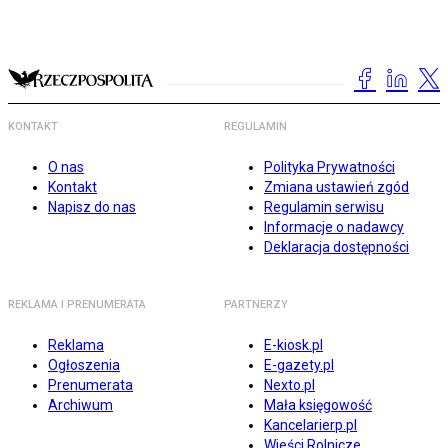
KONTAKT
REGULAMIN
O nas
Polityka Prywatności
Kontakt
Zmiana ustawień zgód
Napisz do nas
Regulamin serwisu
Informacje o nadawcy
Deklaracja dostępności
REKLAMA I PRENUMERATA
PARTNERZY
Reklama
E-kiosk.pl
Ogłoszenia
E-gazety.pl
Prenumerata
Nexto.pl
Archiwum
Mała księgowość
Kancelarierp.pl
Wieści Rolnicze