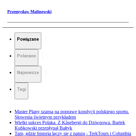
Przemysław Malinowski
Powiązane
Polecane
Najnowsze
Tagi
Master Plany szansą na poprawę kondycji polskiego sportu.
Słowenia świetnym przykładem
Wielki sukces Polaka. Z Kåsebergi do Dziwnowa. Bartek
Kubkowski przepłynął Bałtyk
Tam, gdzie historia łączy się z naturą - TrekTours i Columbia