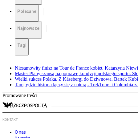
Polecane
Najnowsze
Tagi
Niesamowity finisz na Tour de France kobiet. Katarzyna Niew
Master Plany szansą na poprawę kondycji polskiego sportu. S
Wielki sukces Polaka. Z Kåsebergi do Dziwnowa. Bartek Kubk
Tam, gdzie historia łączy się z naturą - TrekTours i Columbia z
Promowane treści
KONTAKT
O nas