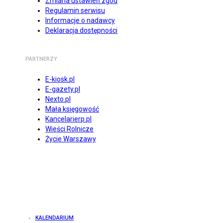
Zmiana ustawień zgód
Regulamin serwisu
Informacje o nadawcy
Deklaracja dostępności
PARTNERZY
E-kiosk.pl
E-gazety.pl
Nexto.pl
Mała księgowość
Kancelarierp.pl
Wieści Rolnicze
Życie Warszawy
KALENDARIUM