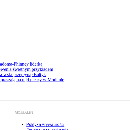
iadoma-Phinney liderką
łowenia świetnym przykładem
owski przepłynął Bałtyk
apraszają na rajd pieszy w Modlinie
REGULAMIN
Polityka Prywatności