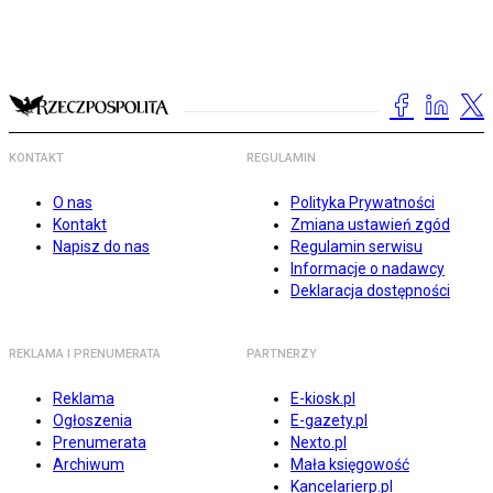
KONTAKT
REGULAMIN
O nas
Polityka Prywatności
Kontakt
Zmiana ustawień zgód
Napisz do nas
Regulamin serwisu
Informacje o nadawcy
Deklaracja dostępności
REKLAMA I PRENUMERATA
PARTNERZY
Reklama
E-kiosk.pl
Ogłoszenia
E-gazety.pl
Prenumerata
Nexto.pl
Archiwum
Mała księgowość
Kancelarierp.pl