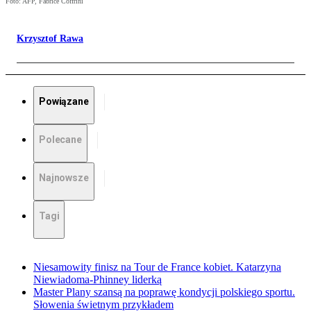
Foto: AFP, Fabrice Coffrini
Krzysztof Rawa
Powiązane
Polecane
Najnowsze
Tagi
Niesamowity finisz na Tour de France kobiet. Katarzyna
Niewiadoma-Phinney liderką
Master Plany szansą na poprawę kondycji polskiego sportu.
Słowenia świetnym przykładem