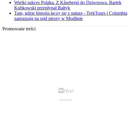
Wielki sukces Polaka. Z Kåsebergi do Dziwnowa. Bartek
Kubkowski przepłynął Bałtyk
Tam, gdzie historia łączy się z naturą - TrekTours i Columbia
zapraszają na rajd pieszy w Modlinie
Promowane treści