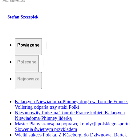
Foto: shutterstock
Stefan Szczepłek
Powiązane
Polecane
Najnowsze
Katarzyna Niewiadoma-Phinney druga w Tour de France.
Vollering odparła trzy ataki Polki
Niesamowity finisz na Tour de France kobiet. Katarzyna
Niewiadoma-Phinney liderką
Master Plany szansą na poprawę kondycji polskiego sportu.
Słowenia świetnym przykładem
Wielki sukces Polaka. Z Kåsebergi do Dziwnowa. Bartek