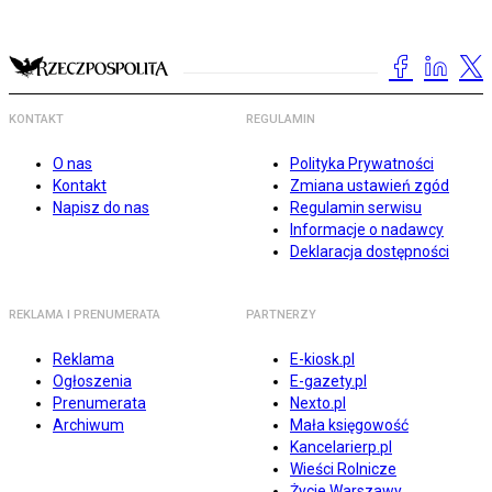
KONTAKT
REGULAMIN
O nas
Polityka Prywatności
Kontakt
Zmiana ustawień zgód
Napisz do nas
Regulamin serwisu
Informacje o nadawcy
Deklaracja dostępności
REKLAMA I PRENUMERATA
PARTNERZY
Reklama
E-kiosk.pl
Ogłoszenia
E-gazety.pl
Prenumerata
Nexto.pl
Archiwum
Mała księgowość
Kancelarierp.pl
Wieści Rolnicze
Życie Warszawy