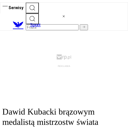
Serwisy
S
port
Dawid Kubacki brązowym
medalistą mistrzostw świata