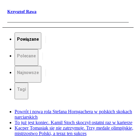
Krzysztof Rawa
Powiązane
Polecane
Najnowsze
Tagi
Powrót i nowa rola Stefana Horngachera w polskich skokach
narciarskich
To już jest koniec. Kamil Stoch skoczył ostatni raz w karierze
Kacper Tomasiak się nie zatrzymuje. Trzy medale olimpijskie,
mistrzostwo Polski, a teraz ten sukces