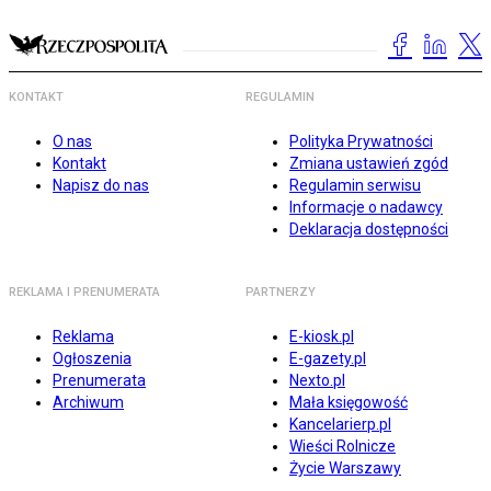
KONTAKT
REGULAMIN
O nas
Polityka Prywatności
Kontakt
Zmiana ustawień zgód
Napisz do nas
Regulamin serwisu
Informacje o nadawcy
Deklaracja dostępności
REKLAMA I PRENUMERATA
PARTNERZY
Reklama
E-kiosk.pl
Ogłoszenia
E-gazety.pl
Prenumerata
Nexto.pl
Archiwum
Mała księgowość
Kancelarierp.pl
Wieści Rolnicze
Życie Warszawy