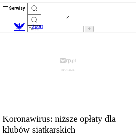
Serwisy
S
port
Koronawirus: niższe opłaty dla
klubów siatkarskich