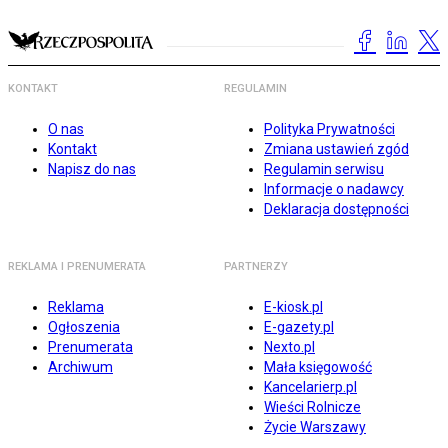
KONTAKT
REGULAMIN
O nas
Polityka Prywatności
Kontakt
Zmiana ustawień zgód
Napisz do nas
Regulamin serwisu
Informacje o nadawcy
Deklaracja dostępności
REKLAMA I PRENUMERATA
PARTNERZY
Reklama
E-kiosk.pl
Ogłoszenia
E-gazety.pl
Prenumerata
Nexto.pl
Archiwum
Mała księgowość
Kancelarierp.pl
Wieści Rolnicze
Życie Warszawy