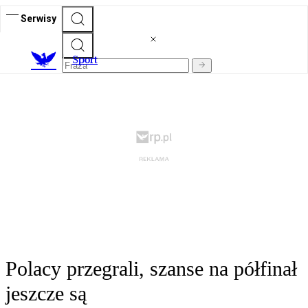
Serwisy
S
port
Polacy przegrali, szanse na półfinał
jeszcze są