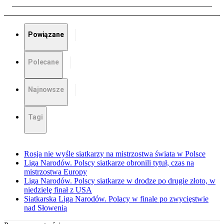
Powiązane
Polecane
Najnowsze
Tagi
Rosja nie wyśle siatkarzy na mistrzostwa świata w Polsce
Liga Narodów. Polscy siatkarze obronili tytuł, czas na
mistrzostwa Europy
Liga Narodów. Polscy siatkarze w drodze po drugie złoto, w
niedzielę finał z USA
Siatkarska Liga Narodów. Polacy w finale po zwycięstwie
nad Słowenią