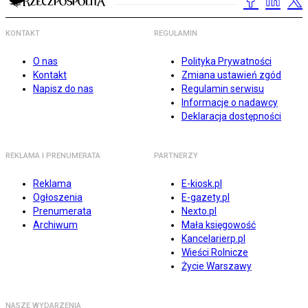
KONTAKT
REGULAMIN
O nas
Polityka Prywatności
Kontakt
Zmiana ustawień zgód
Napisz do nas
Regulamin serwisu
Informacje o nadawcy
Deklaracja dostępności
REKLAMA I PRENUMERATA
PARTNERZY
Reklama
E-kiosk.pl
Ogłoszenia
E-gazety.pl
Prenumerata
Nexto.pl
Archiwum
Mała księgowość
Kancelarierp.pl
Wieści Rolnicze
Życie Warszawy
NASZE WYDARZENIA