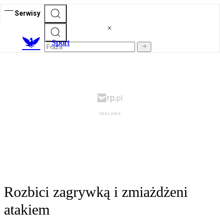
Serwisy
S
port
Rozbici zagrywką i zmiażdżeni
atakiem