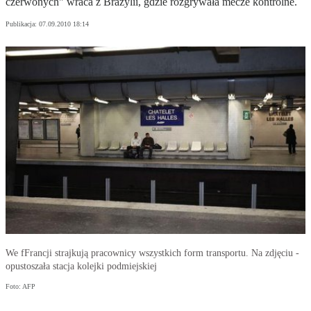
czerwonych" wraca z Brazylii, gdzie rozgrywała mecze kontrolne.
Publikacja:
07.09.2010 18:14
We fFrancji strajkują pracownicy wszystkich form transportu. Na zdjęciu -
opustoszała stacja kolejki podmiejskiej
Foto: AFP