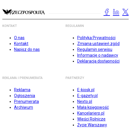
KONTAKT
REGULAMIN
O nas
Polityka Prywatności
Kontakt
Zmiana ustawień zgód
Napisz do nas
Regulamin serwisu
Informacje o nadawcy
Deklaracja dostępności
REKLAMA I PRENUMERATA
PARTNERZY
Reklama
E-kiosk.pl
Ogłoszenia
E-gazety.pl
Prenumerata
Nexto.pl
Archiwum
Mała księgowość
Kancelarierp.pl
Wieści Rolnicze
Życie Warszawy