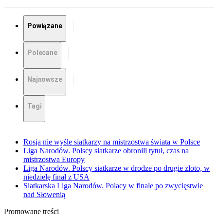
Powiązane
Polecane
Najnowsze
Tagi
Rosja nie wyśle siatkarzy na mistrzostwa świata w Polsce
Liga Narodów. Polscy siatkarze obronili tytuł, czas na
mistrzostwa Europy
Liga Narodów. Polscy siatkarze w drodze po drugie złoto, w
niedzielę finał z USA
Siatkarska Liga Narodów. Polacy w finale po zwycięstwie
nad Słowenią
Promowane treści