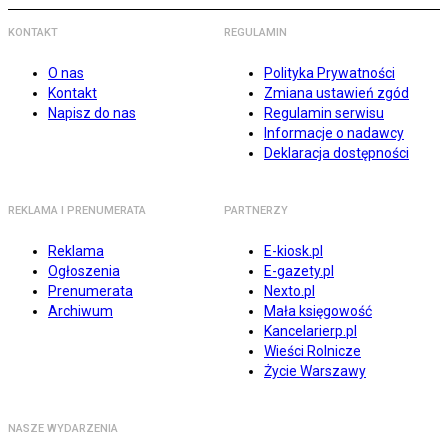
KONTAKT
REGULAMIN
O nas
Polityka Prywatności
Kontakt
Zmiana ustawień zgód
Napisz do nas
Regulamin serwisu
Informacje o nadawcy
Deklaracja dostępności
REKLAMA I PRENUMERATA
PARTNERZY
Reklama
E-kiosk.pl
Ogłoszenia
E-gazety.pl
Prenumerata
Nexto.pl
Archiwum
Mała księgowość
Kancelarierp.pl
Wieści Rolnicze
Życie Warszawy
NASZE WYDARZENIA