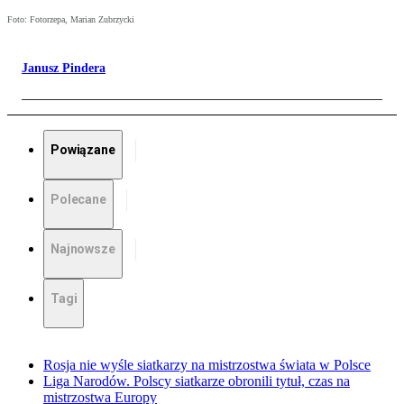
Foto: Fotorzepa, Marian Zubrzycki
Janusz Pindera
Powiązane
Polecane
Najnowsze
Tagi
Rosja nie wyśle siatkarzy na mistrzostwa świata w Polsce
Liga Narodów. Polscy siatkarze obronili tytuł, czas na
mistrzostwa Europy