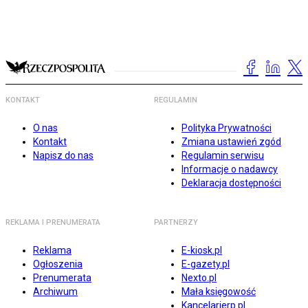
KONTAKT
REGULAMIN
O nas
Polityka Prywatności
Kontakt
Zmiana ustawień zgód
Napisz do nas
Regulamin serwisu
Informacje o nadawcy
Deklaracja dostępności
REKLAMA I PRENUMERATA
PARTNERZY
Reklama
E-kiosk.pl
Ogłoszenia
E-gazety.pl
Prenumerata
Nexto.pl
Archiwum
Mała księgowość
Kancelarierp.pl