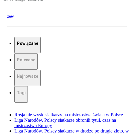
Foto: PAP/Grzegorz Michałowski
zew
Powiązane
Polecane
Najnowsze
Tagi
Rosja nie wyśle siatkarzy na mistrzostwa świata w Polsce
Liga Narodów. Polscy siatkarze obronili tytuł, czas na
mistrzostwa Europy
Liga Narodów. Polscy siatkarze w drodze po drugie złoto, w