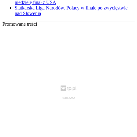
niedzielę finał z USA
Siatkarska Liga Narodów. Polacy w finale po zwycięstwie
nad Słowenią
Promowane treści