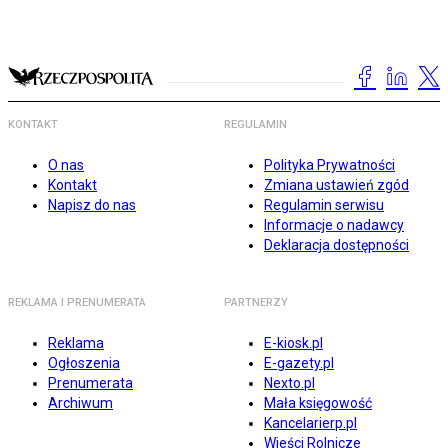
KONTAKT
REGULAMIN
O nas
Polityka Prywatności
Kontakt
Zmiana ustawień zgód
Napisz do nas
Regulamin serwisu
Informacje o nadawcy
Deklaracja dostępności
REKLAMA I PRENUMERATA
PARTNERZY
Reklama
E-kiosk.pl
Ogłoszenia
E-gazety.pl
Prenumerata
Nexto.pl
Archiwum
Mała księgowość
Kancelarierp.pl
Wieści Rolnicze