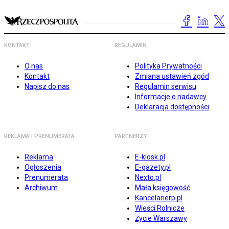
KONTAKT
REGULAMIN
O nas
Polityka Prywatności
Kontakt
Zmiana ustawień zgód
Napisz do nas
Regulamin serwisu
Informacje o nadawcy
Deklaracja dostępności
REKLAMA I PRENUMERATA
PARTNERZY
Reklama
E-kiosk.pl
Ogłoszenia
E-gazety.pl
Prenumerata
Nexto.pl
Archiwum
Mała księgowość
Kancelarierp.pl
Wieści Rolnicze
Życie Warszawy