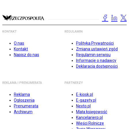
KONTAKT
REGULAMIN
O nas
Polityka Prywatności
Kontakt
Zmiana ustawień zgód
Napisz do nas
Regulamin serwisu
Informacje o nadawcy
Deklaracja dostępności
REKLAMA I PRENUMERATA
PARTNERZY
Reklama
E-kiosk.pl
Ogłoszenia
E-gazety.pl
Prenumerata
Nexto.pl
Archiwum
Mała księgowość
Kancelarierp.pl
Wieści Rolnicze