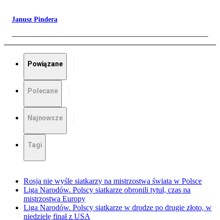
Janusz Pindera
Powiązane
Polecane
Najnowsze
Tagi
Rosja nie wyśle siatkarzy na mistrzostwa świata w Polsce
Liga Narodów. Polscy siatkarze obronili tytuł, czas na
mistrzostwa Europy
Liga Narodów. Polscy siatkarze w drodze po drugie złoto, w
niedzielę finał z USA