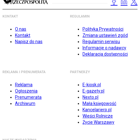
KONTAKT
REGULAMIN
O nas
Polityka Prywatności
Kontakt
Zmiana ustawień zgód
Napisz do nas
Regulamin serwisu
Informacje o nadawcy
Deklaracja dostępności
REKLAMA I PRENUMERATA
PARTNERZY
Reklama
E-kiosk.pl
Ogłoszenia
E-gazety.pl
Prenumerata
Nexto.pl
Archiwum
Mała księgowość
Kancelarierp.pl
Wieści Rolnicze
Życie Warszawy