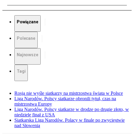
Powiązane
Polecane
Najnowsze
Tagi
Rosja nie wyśle siatkarzy na mistrzostwa świata w Polsce
Liga Narodów. Polscy siatkarze obronili tytuł, czas na
mistrzostwa Europy
Liga Narodów. Polscy siatkarze w drodze po drugie złoto, w
niedzielę finał z USA
Siatkarska Liga Narodów. Polacy w finale po zwycięstwie
nad Słowenią