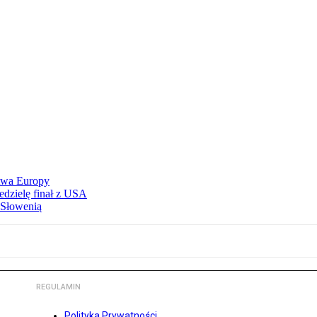
stwa Europy
edzielę finał z USA
 Słowenią
REGULAMIN
Polityka Prywatności