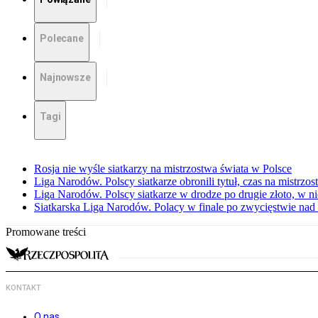
Polecane
Najnowsze
Tagi
Rosja nie wyśle siatkarzy na mistrzostwa świata w Polsce
Liga Narodów. Polscy siatkarze obronili tytuł, czas na mistrzo
Liga Narodów. Polscy siatkarze w drodze po drugie złoto, w ni
Siatkarska Liga Narodów. Polacy w finale po zwycięstwie nad
Promowane treści
KONTAKT
O nas