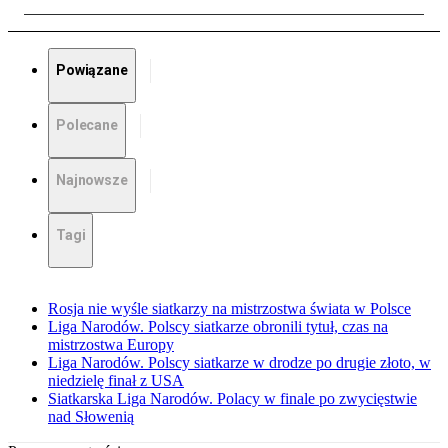
Powiązane
Polecane
Najnowsze
Tagi
Rosja nie wyśle siatkarzy na mistrzostwa świata w Polsce
Liga Narodów. Polscy siatkarze obronili tytuł, czas na
mistrzostwa Europy
Liga Narodów. Polscy siatkarze w drodze po drugie złoto, w
niedzielę finał z USA
Siatkarska Liga Narodów. Polacy w finale po zwycięstwie
nad Słowenią