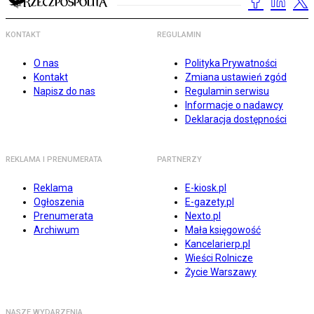
KONTAKT
REGULAMIN
O nas
Polityka Prywatności
Kontakt
Zmiana ustawień zgód
Napisz do nas
Regulamin serwisu
Informacje o nadawcy
Deklaracja dostępności
REKLAMA I PRENUMERATA
PARTNERZY
Reklama
E-kiosk.pl
Ogłoszenia
E-gazety.pl
Prenumerata
Nexto.pl
Archiwum
Mała księgowość
Kancelarierp.pl
Wieści Rolnicze
Życie Warszawy
NASZE WYDARZENIA