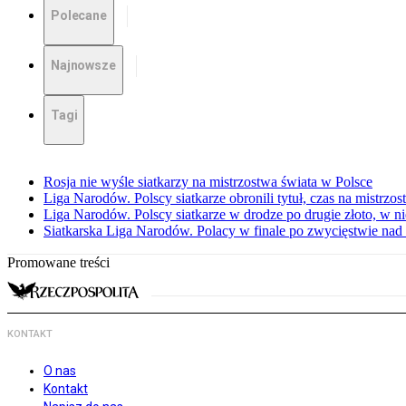
Polecane
Najnowsze
Tagi
Rosja nie wyśle siatkarzy na mistrzostwa świata w Polsce
Liga Narodów. Polscy siatkarze obronili tytuł, czas na mistrzo
Liga Narodów. Polscy siatkarze w drodze po drugie złoto, w ni
Siatkarska Liga Narodów. Polacy w finale po zwycięstwie nad
Promowane treści
KONTAKT
O nas
Kontakt