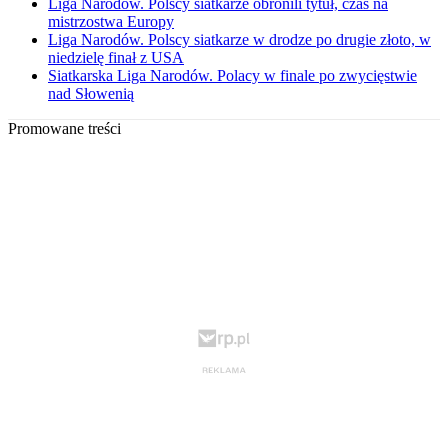
Liga Narodów. Polscy siatkarze obronili tytuł, czas na
mistrzostwa Europy
Liga Narodów. Polscy siatkarze w drodze po drugie złoto, w
niedzielę finał z USA
Siatkarska Liga Narodów. Polacy w finale po zwycięstwie
nad Słowenią
Promowane treści