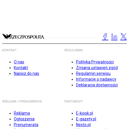
KONTAKT
REGULAMIN
O nas
Polityka Prywatności
Kontakt
Zmiana ustawień zgód
Napisz do nas
Regulamin serwisu
Informacje o nadawcy
Deklaracja dostępności
REKLAMA I PRENUMERATA
PARTNERZY
Reklama
E-kiosk.pl
Ogłoszenia
E-gazety.pl
Prenumerata
Nexto.pl