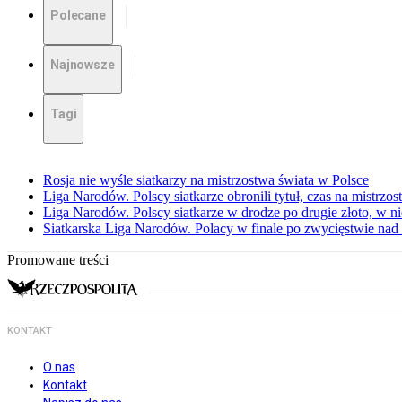
Polecane
Najnowsze
Tagi
Rosja nie wyśle siatkarzy na mistrzostwa świata w Polsce
Liga Narodów. Polscy siatkarze obronili tytuł, czas na mistrzo
Liga Narodów. Polscy siatkarze w drodze po drugie złoto, w ni
Siatkarska Liga Narodów. Polacy w finale po zwycięstwie nad
Promowane treści
KONTAKT
O nas
Kontakt