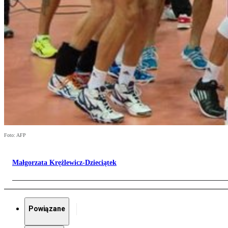
Foto: AFP
Małgorzata Krężlewicz-Dzieciątek
Powiązane