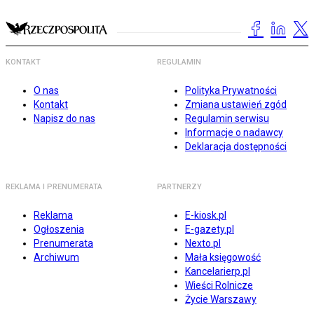
KONTAKT
REGULAMIN
O nas
Polityka Prywatności
Kontakt
Zmiana ustawień zgód
Napisz do nas
Regulamin serwisu
Informacje o nadawcy
Deklaracja dostępności
REKLAMA I PRENUMERATA
PARTNERZY
Reklama
E-kiosk.pl
Ogłoszenia
E-gazety.pl
Prenumerata
Nexto.pl
Archiwum
Mała księgowość
Kancelarierp.pl
Wieści Rolnicze
Życie Warszawy