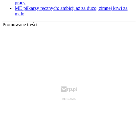
pracy
ME piłkarzy ręcznych: ambicji aż za dużo, zimnej krwi za
mało
Promowane treści