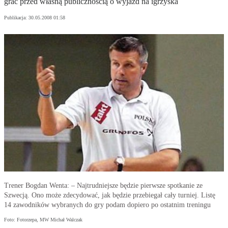
grać przed własną publicznością o wyjazd na igrzyska
Publikacja:
30.05.2008 01:58
Trener Bogdan Wenta: – Najtrudniejsze będzie pierwsze spotkanie ze
Szwecją. Ono może zdecydować, jak będzie przebiegał cały turniej. Listę
14 zawodników wybranych do gry podam dopiero po ostatnim treningu
Foto: Fotorzepa, MW Michał Walczak