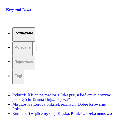
Krzysztof Rawa
Powiązane
Polecane
Najnowsze
Tagi
Industria Kielce na rozdrożu. Jaka przyszłość czeka drużynę
po odejściu Tałanta Dujszebajewa?
Mistrzostwa Europy piłkarek ręcznych. Dobre losowanie
Polek
Euro 2026 w piłce ręcznej: Klęska. Polaków czeka mnóstwo