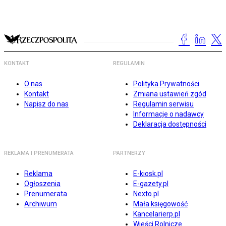
KONTAKT
REGULAMIN
O nas
Polityka Prywatności
Kontakt
Zmiana ustawień zgód
Napisz do nas
Regulamin serwisu
Informacje o nadawcy
Deklaracja dostępności
REKLAMA I PRENUMERATA
PARTNERZY
Reklama
E-kiosk.pl
Ogłoszenia
E-gazety.pl
Prenumerata
Nexto.pl
Archiwum
Mała księgowość
Kancelarierp.pl
Wieści Rolnicze