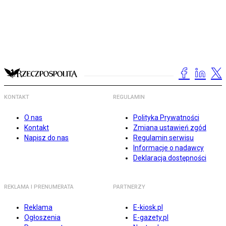
KONTAKT
REGULAMIN
O nas
Polityka Prywatności
Kontakt
Zmiana ustawień zgód
Napisz do nas
Regulamin serwisu
Informacje o nadawcy
Deklaracja dostępności
REKLAMA I PRENUMERATA
PARTNERZY
Reklama
E-kiosk.pl
Ogłoszenia
E-gazety.pl