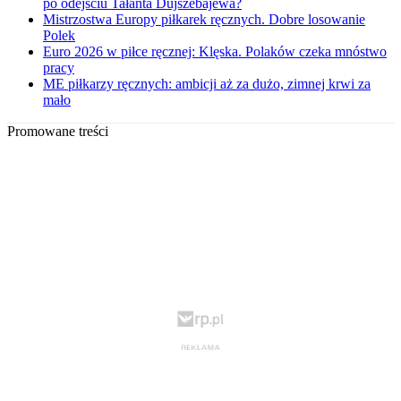
po odejściu Tałanta Dujszebajewa?
Mistrzostwa Europy piłkarek ręcznych. Dobre losowanie
Polek
Euro 2026 w piłce ręcznej: Klęska. Polaków czeka mnóstwo
pracy
ME piłkarzy ręcznych: ambicji aż za dużo, zimnej krwi za
mało
Promowane treści