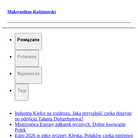
Maksymilian Radzimirski
Powiązane
Polecane
Najnowsze
Tagi
Industria Kielce na rozdrożu. Jaka przyszłość czeka drużynę
po odejściu Tałanta Dujszebajewa?
Mistrzostwa Europy piłkarek ręcznych. Dobre losowanie
Polek
Euro 2026 w piłce ręcznej: Klęska. Polaków czeka mnóstwo