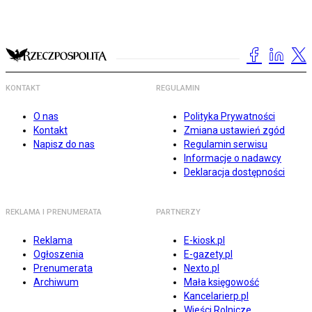
KONTAKT
REGULAMIN
O nas
Polityka Prywatności
Kontakt
Zmiana ustawień zgód
Napisz do nas
Regulamin serwisu
Informacje o nadawcy
Deklaracja dostępności
REKLAMA I PRENUMERATA
PARTNERZY
Reklama
E-kiosk.pl
Ogłoszenia
E-gazety.pl
Prenumerata
Nexto.pl
Archiwum
Mała księgowość
Kancelarierp.pl
Wieści Rolnicze