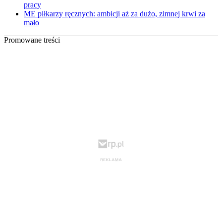
pracy
ME piłkarzy ręcznych: ambicji aż za dużo, zimnej krwi za
mało
Promowane treści