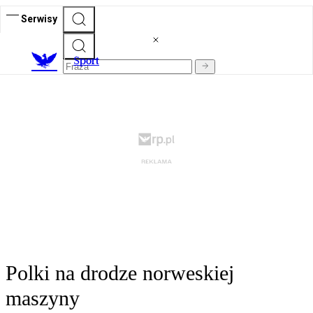
Serwisy
S
port
Polki na drodze norweskiej
maszyny