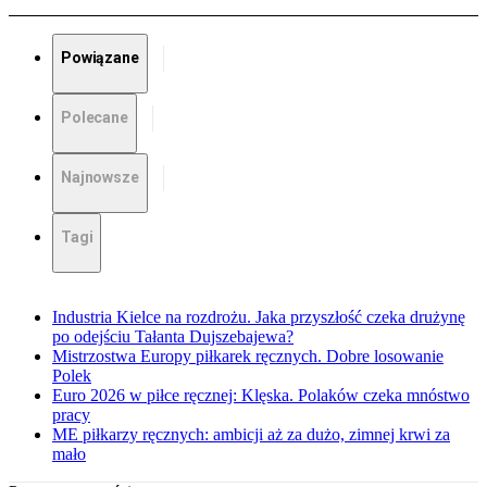
Powiązane
Polecane
Najnowsze
Tagi
Industria Kielce na rozdrożu. Jaka przyszłość czeka drużynę
po odejściu Tałanta Dujszebajewa?
Mistrzostwa Europy piłkarek ręcznych. Dobre losowanie
Polek
Euro 2026 w piłce ręcznej: Klęska. Polaków czeka mnóstwo
pracy
ME piłkarzy ręcznych: ambicji aż za dużo, zimnej krwi za
mało