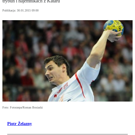
trybun i najemnikach z Kataru
Publikacja:
30.01.2015 09:00
Foto: Fotorzepa/Roman Bosiacki
Piotr Żelazny