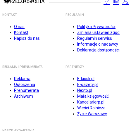
KONTAKT
REGULAMIN
O nas
Polityka Prywatności
Kontakt
Zmiana ustawień zgód
Napisz do nas
Regulamin serwisu
Informacje o nadawcy
Deklaracja dostępności
REKLAMA I PRENUMERATA
PARTNERZY
Reklama
E-kiosk.pl
Ogłoszenia
E-gazety.pl
Prenumerata
Nexto.pl
Archiwum
Mała księgowość
Kancelarierp.pl
Wieści Rolnicze
Życie Warszawy
NASZE WYDARZENIA