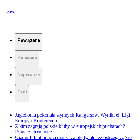
arb
Powiązane
Polecane
Najnowsze
Tagi
Jagiellonia pokonała słynnych Rangersów. Wyniki el. Ligi
Europy i Konferencji
Z kim zagrają polskie kluby w europejskich pucharach?
Rywale i terminarz
Gianni Infantino przeprasza za błędy, ale też ostrzega. „Nie