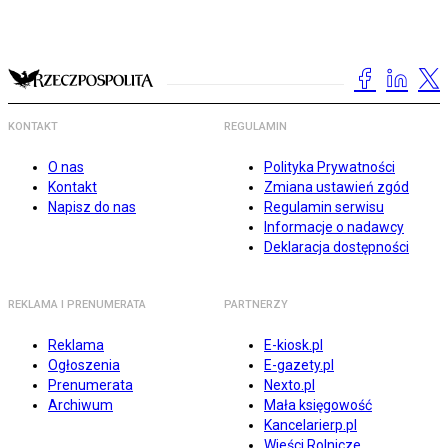
KONTAKT
REGULAMIN
O nas
Polityka Prywatności
Kontakt
Zmiana ustawień zgód
Napisz do nas
Regulamin serwisu
Informacje o nadawcy
Deklaracja dostępności
REKLAMA I PRENUMERATA
PARTNERZY
Reklama
E-kiosk.pl
Ogłoszenia
E-gazety.pl
Prenumerata
Nexto.pl
Archiwum
Mała księgowość
Kancelarierp.pl
Wieści Rolnicze