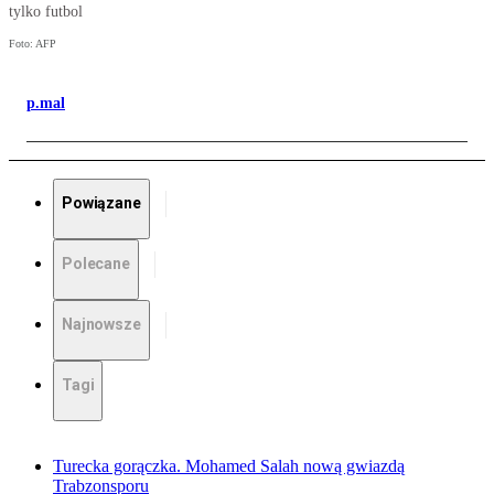
tylko futbol
Foto: AFP
p.mal
Powiązane
Polecane
Najnowsze
Tagi
Turecka gorączka. Mohamed Salah nową gwiazdą
Trabzonsporu