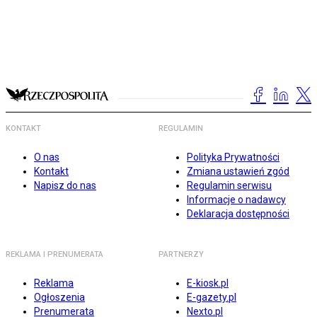
KONTAKT
REGULAMIN
O nas
Polityka Prywatności
Kontakt
Zmiana ustawień zgód
Napisz do nas
Regulamin serwisu
Informacje o nadawcy
Deklaracja dostępności
REKLAMA I PRENUMERATA
PARTNERZY
Reklama
E-kiosk.pl
Ogłoszenia
E-gazety.pl
Prenumerata
Nexto.pl