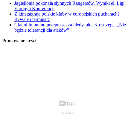
Jagiellonia pokonała słynnych Rangersów. Wyniki el. Ligi
Europy i Konferencji
Z kim zagrają polskie kluby w europejskich pucharach?
Rywale i terminarz
Gianni Infantino przeprasza za błędy, ale też ostrzega. „Nie
będzie tolerancji dla ataków”
Promowane treści