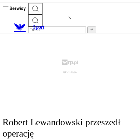
Serwisy
S
port
Robert Lewandowski przeszedł
operację