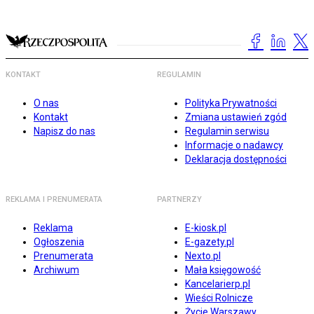
KONTAKT
REGULAMIN
O nas
Polityka Prywatności
Kontakt
Zmiana ustawień zgód
Napisz do nas
Regulamin serwisu
Informacje o nadawcy
Deklaracja dostępności
REKLAMA I PRENUMERATA
PARTNERZY
Reklama
E-kiosk.pl
Ogłoszenia
E-gazety.pl
Prenumerata
Nexto.pl
Archiwum
Mała księgowość
Kancelarierp.pl
Wieści Rolnicze
Życie Warszawy