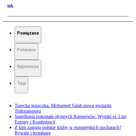
mk
Powiązane
Polecane
Najnowsze
Tagi
Turecka gorączka. Mohamed Salah nową gwiazdą
Trabzonsporu
Jagiellonia pokonała słynnych Rangersów. Wyniki el. Ligi
Europy i Konferencji
Z kim zagrają polskie kluby w europejskich pucharach?
Rywale i terminarz