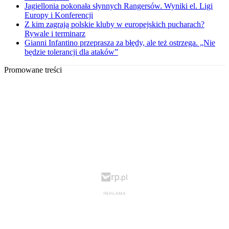
Jagiellonia pokonała słynnych Rangersów. Wyniki el. Ligi
Europy i Konferencji
Z kim zagrają polskie kluby w europejskich pucharach?
Rywale i terminarz
Gianni Infantino przeprasza za błędy, ale też ostrzega. „Nie
będzie tolerancji dla ataków”
Promowane treści