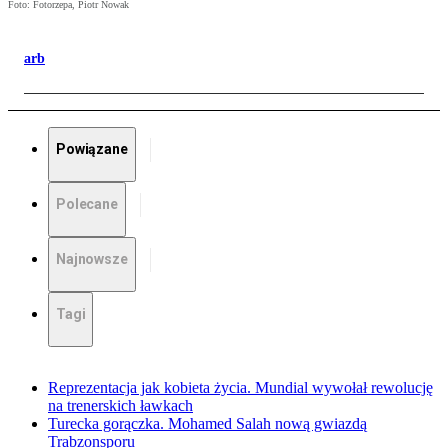
Foto: Fotorzepa, Piotr Nowak
arb
Powiązane
Polecane
Najnowsze
Tagi
Reprezentacja jak kobieta życia. Mundial wywołał rewolucję
na trenerskich ławkach
Turecka gorączka. Mohamed Salah nową gwiazdą
Trabzonsporu