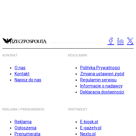
KONTAKT
REGULAMIN
O nas
Polityka Prywatności
Kontakt
Zmiana ustawień zgód
Napisz do nas
Regulamin serwisu
Informacje o nadawcy
Deklaracja dostępności
REKLAMA I PRENUMERATA
PARTNERZY
Reklama
E-kiosk.pl
Ogłoszenia
E-gazety.pl
Prenumerata
Nexto.pl