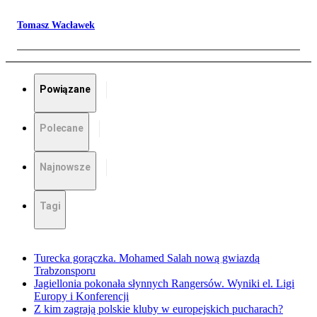
Tomasz Wacławek
Powiązane
Polecane
Najnowsze
Tagi
Turecka gorączka. Mohamed Salah nową gwiazdą
Trabzonsporu
Jagiellonia pokonała słynnych Rangersów. Wyniki el. Ligi
Europy i Konferencji
Z kim zagrają polskie kluby w europejskich pucharach?