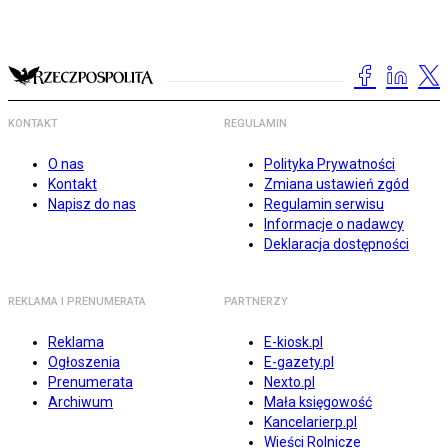
KONTAKT
REGULAMIN
O nas
Polityka Prywatności
Kontakt
Zmiana ustawień zgód
Napisz do nas
Regulamin serwisu
Informacje o nadawcy
Deklaracja dostępności
REKLAMA I PRENUMERATA
PARTNERZY
Reklama
E-kiosk.pl
Ogłoszenia
E-gazety.pl
Prenumerata
Nexto.pl
Archiwum
Mała księgowość
Kancelarierp.pl
Wieści Rolnicze