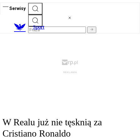
Serwisy
S
port
W Realu już nie tęsknią za
Cristiano Ronaldo