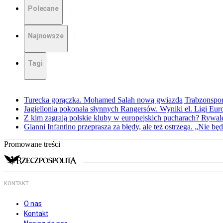
Polecane
Najnowsze
Tagi
Turecka gorączka. Mohamed Salah nową gwiazdą Trabzonspo
Jagiellonia pokonała słynnych Rangersów. Wyniki el. Ligi Eur
Z kim zagrają polskie kluby w europejskich pucharach? Rywale
Gianni Infantino przeprasza za błędy, ale też ostrzega. „Nie będ
Promowane treści
KONTAKT
O nas
Kontakt