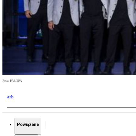
Foto: PAP/EPA
arb
Powiązane