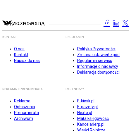
KONTAKT
REGULAMIN
O nas
Polityka Prywatności
Kontakt
Zmiana ustawień zgód
Napisz do nas
Regulamin serwisu
Informacje o nadawcy
Deklaracja dostępności
REKLAMA I PRENUMERATA
PARTNERZY
Reklama
E-kiosk.pl
Ogłoszenia
E-gazety.pl
Prenumerata
Nexto.pl
Archiwum
Mała księgowość
Kancelarierp.pl
Wieści Rolnicze