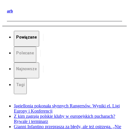
arb
Powiązane
Polecane
Najnowsze
Tagi
Jagiellonia pokonała słynnych Rangersów. Wyniki el. Ligi
Europy i Konferencji
Z kim zagrają polskie kluby w europejskich pucharach?
Rywale i terminarz
Gianni Infantino przeprasza za błędy, ale też ostrzega. „Nie