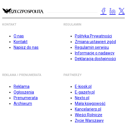
KONTAKT
REGULAMIN
O nas
Polityka Prywatności
Kontakt
Zmiana ustawień zgód
Napisz do nas
Regulamin serwisu
Informacje o nadawcy
Deklaracja dostępności
REKLAMA I PRENUMERATA
PARTNERZY
Reklama
E-kiosk.pl
Ogłoszenia
E-gazety.pl
Prenumerata
Nexto.pl
Archiwum
Mała księgowość
Kancelarierp.pl
Wieści Rolnicze
Życie Warszawy