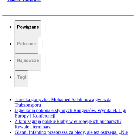
Powiązane
Polecane
Najnowsze
Tagi
Turecka gorączka. Mohamed Salah nową gwiazdą
Trabzonsporu
Jagiellonia pokonała słynnych Rangersów. Wyniki el. Ligi
Europy i Konferencji
Z kim zagrają polskie kluby w europejskich pucharach?
Rywale i terminarz
Gianni Infantino przeprasza za błędy, ale też ostrzega. „Nie