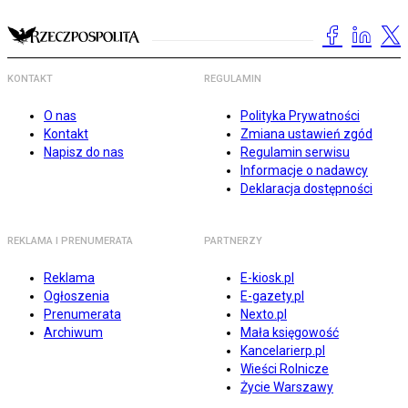
KONTAKT
REGULAMIN
O nas
Polityka Prywatności
Kontakt
Zmiana ustawień zgód
Napisz do nas
Regulamin serwisu
Informacje o nadawcy
Deklaracja dostępności
REKLAMA I PRENUMERATA
PARTNERZY
Reklama
E-kiosk.pl
Ogłoszenia
E-gazety.pl
Prenumerata
Nexto.pl
Archiwum
Mała księgowość
Kancelarierp.pl
Wieści Rolnicze
Życie Warszawy