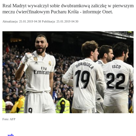
Real Madryt wywalczył sobie dwubramkową zaliczkę w pierwszym
meczu ćwierćfinałowym Pucharu Króla - informuje Onet.
Aktualizacja:
25.01.2019 04:38
Publikacja:
25.01.2019 04:30
Foto: AFP
arb