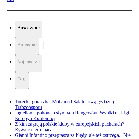
Powiązane
Polecane
Najnowsze
Tagi
Turecka gorączka. Mohamed Salah nową gwiazdą
Trabzonsporu
Jagiellonia pokonała słynnych Rangersów. Wyniki el. Ligi
Europy i Konferencji
Z kim zagrają polskie kluby w europejskich pucharach?
Rywale i terminarz
Gianni Infantino przeprasza za błędy, ale też ostrzega. „Nie