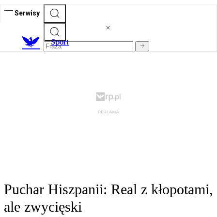
Serwisy
S
port
Puchar Hiszpanii: Real z kłopotami,
ale zwycięski