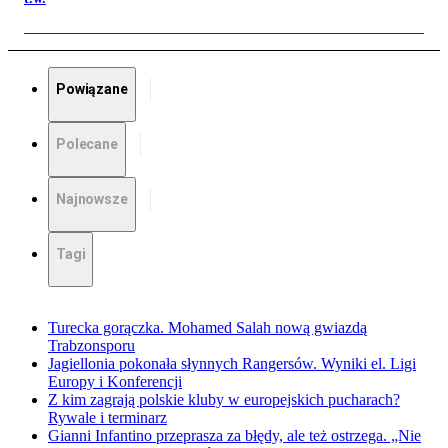
Powiązane
Polecane
Najnowsze
Tagi
Turecka gorączka. Mohamed Salah nową gwiazdą
Trabzonsporu
Jagiellonia pokonała słynnych Rangersów. Wyniki el. Ligi
Europy i Konferencji
Z kim zagrają polskie kluby w europejskich pucharach?
Rywale i terminarz
Gianni Infantino przeprasza za błędy, ale też ostrzega. „Nie