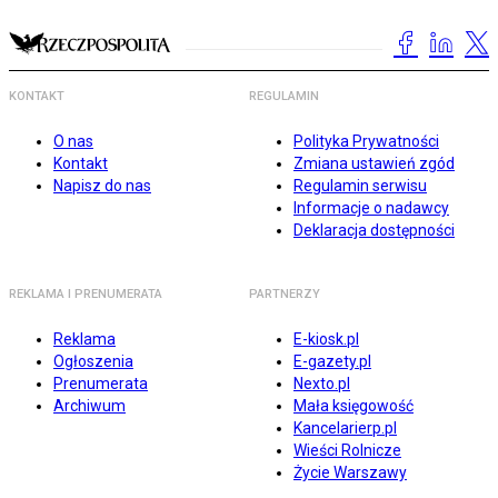
KONTAKT
REGULAMIN
O nas
Polityka Prywatności
Kontakt
Zmiana ustawień zgód
Napisz do nas
Regulamin serwisu
Informacje o nadawcy
Deklaracja dostępności
REKLAMA I PRENUMERATA
PARTNERZY
Reklama
E-kiosk.pl
Ogłoszenia
E-gazety.pl
Prenumerata
Nexto.pl
Archiwum
Mała księgowość
Kancelarierp.pl
Wieści Rolnicze
Życie Warszawy